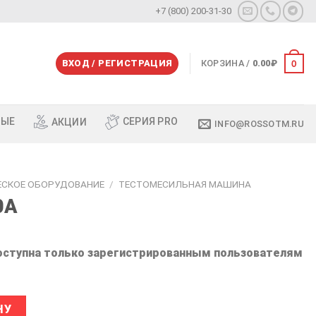
+7 (800) 200-31-30
0
ВХОД / РЕГИСТРАЦИЯ
КОРЗИНА /
0.00
₽
СЕРИЯ PRO
ВЫЕ
АКЦИИ
INFO@ROSSOTM.RU
ЕСКОЕ ОБОРУДОВАНИЕ
/
ТЕСТОМЕСИЛЬНАЯ МАШИНА
0A
оступна только зарегистрированным пользователям
ес RH-40A
Alternative:
НУ