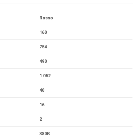
Rosso
160
754
490
1 052
40
16
2
380В