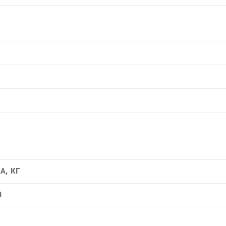
А, КГ
Й