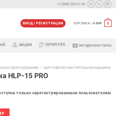
+7 (800) 200-31-30
0
ВХОД / РЕГИСТРАЦИЯ
КОРЗИНА /
0.00
₽
СЕРИЯ PRO
ВЫЕ
АКЦИИ
INFO@ROSSOTM.RU
ЕСКОЕ ОБОРУДОВАНИЕ
/
КАРТОФЕЛЕОЧИСТИТЕЛЬНАЯ МАШИНА
ка HLP-15 PRO
оступна только зарегистрированным пользователям
елечистка HLP-15 PRO
Alternative:
НУ