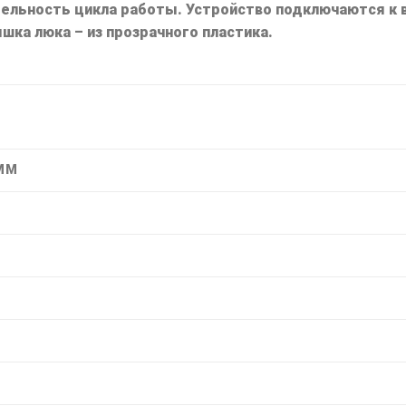
льность цикла работы. Устройство подключаются к в
ка люка – из прозрачного пластика.
 ММ