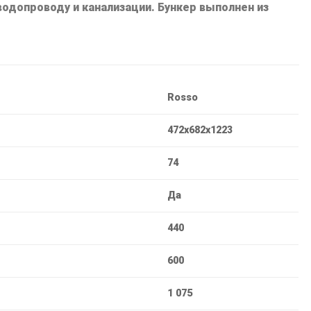
одопроводу и канализации. Бункер выполнен из
Rosso
472х682х1223
74
Дa
440
600
1 075